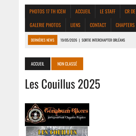
PHOTOS 17 TH ICEM
ACCUEIL
LE STAFF
CR DE
GALERIE PHOTOS
LIENS
CONTACT
CHAPTERS
DERNIÈRES NEWS
19/05/2026
|
SORTIE INTERCHAPTER ORLÉANS
14/05/2026
|
SORTIE BOURGES
30/06/2026
|
SORTIE GUÉDELON
ACCUEIL
NON CLASSÉ
Les Couillus 2025